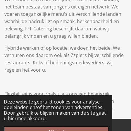
het team bestaat van jongens uit eigen netwerk. We
voeren toegankelijke menu's uit verschillende landen
waarbij de nadruk ligt op smaak, herkenbaarheid en
beleving. FFF Catering beschrijft daarom wat wij
belangrijk vinden en u graag willen bieden.
Hybride werken of op locatie, we doen het beide. We
verhuren ons daarom ook als Zzp'ers bij verschillende
restaurants. Koks of bedieningsmedewerkers, wij
regelen het voor u.
Flexibiliteit is voor zoals u als ons een belangrijk
onderdeel om u de beste service te bieden. Neem
Deze website gebruikt cookies voor analyse-
doeleinden en/of het tonen van advertenties.
vrijblijvend contact met me op, ik zal al uw vragen
Door gebruik te blijven maken van de site gaat
beantwoorden en wie weet zien we elkaar snel:)
u hiermee akkoord.