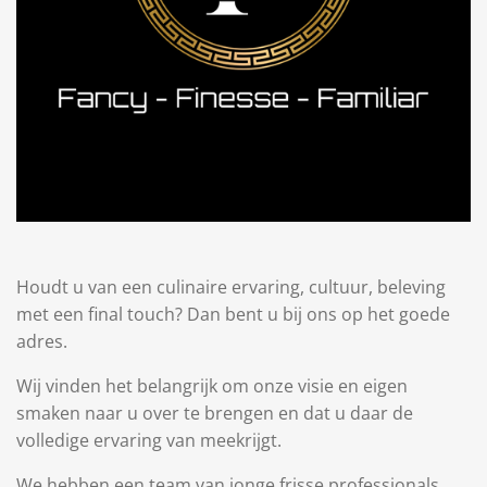
Houdt u van een culinaire ervaring, cultuur, beleving
met een final touch? Dan bent u bij ons op het goede
adres.
Wij vinden het belangrijk om onze visie en eigen
smaken naar u over te brengen en dat u daar de
volledige ervaring van meekrijgt.
We hebben een team van jonge frisse professionals,